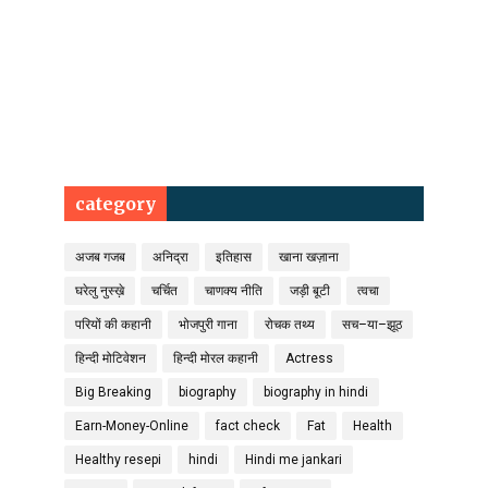
category
अजब गजब
अनिद्रा
इतिहास
खाना खज़ाना
घरेलु नुस्ख़े
चर्चित
चाणक्य नीति
जड़ी बूटी
त्वचा
परियों की कहानी
भोजपुरी गाना
रोचक तथ्य
सच–या–झूठ
हिन्दी मोटिवेशन
हिन्दी मोरल कहानी
Actress
Big Breaking
biography
biography in hindi
Earn-Money-Online
fact check
Fat
Health
Healthy resepi
hindi
Hindi me jankari