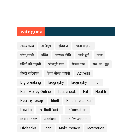
category
अजब गजब
अनिद्रा
इतिहास
खाना खज़ाना
घरेलु नुस्ख़े
चर्चित
चाणक्य नीति
जड़ी बूटी
त्वचा
परियों की कहानी
भोजपुरी गाना
रोचक तथ्य
सच–या–झूठ
हिन्दी मोटिवेशन
हिन्दी मोरल कहानी
Actress
Big Breaking
biography
biography in hindi
Earn-Money-Online
fact check
Fat
Health
Healthy resepi
hindi
Hindi me jankari
How to
In-Hindi-facts
Information
Insurance
Jankari
jennifer winget
Lifehacks
Loan
Make money
Motivation