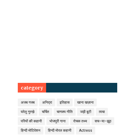
category
अजब गजब
अनिद्रा
इतिहास
खाना खज़ाना
घरेलु नुस्ख़े
चर्चित
चाणक्य नीति
जड़ी बूटी
त्वचा
परियों की कहानी
भोजपुरी गाना
रोचक तथ्य
सच–या–झूठ
हिन्दी मोटिवेशन
हिन्दी मोरल कहानी
Actress