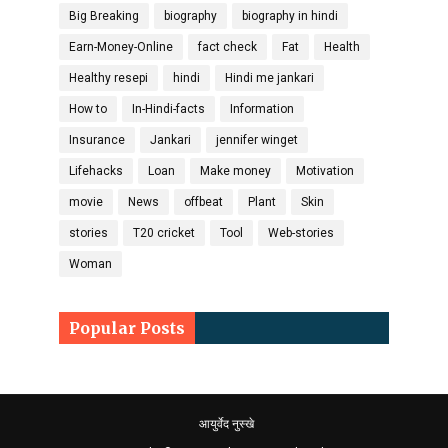
Big Breaking
biography
biography in hindi
Earn-Money-Online
fact check
Fat
Health
Healthy resepi
hindi
Hindi me jankari
How to
In-Hindi-facts
Information
Insurance
Jankari
jennifer winget
Lifehacks
Loan
Make money
Motivation
movie
News
offbeat
Plant
Skin
stories
T20 cricket
Tool
Web-stories
Woman
Popular Posts
आयुर्वेद नुस्खे