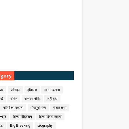
egory
जब
अनिद्रा
इतिहास
खाना खज़ाना
्ख़े
चर्चित
चाणक्य नीति
जड़ी बूटी
परियों की कहानी
भोजपुरी गाना
रोचक तथ्य
–झूठ
हिन्दी मोटिवेशन
हिन्दी मोरल कहानी
ss
Big Breaking
biography