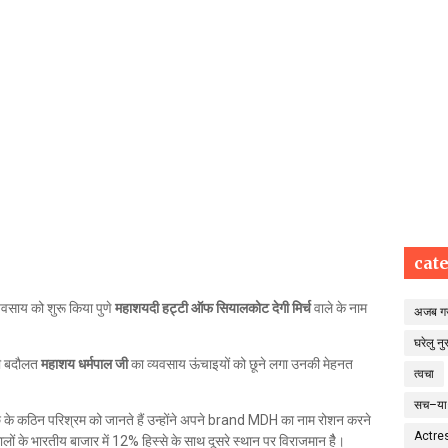
cat
यवसाय को शुरू किया पुणे
महाशयदी हट्टी ऑफ सियालकोट देगी मिर्च
वाले के नाम
अजब ग
घरेलु नुस
की बदौलत
महाशय धर्मपाल जी
का व्यवसाय ऊंचाइयों को छूने लगा उनकी मेहनत
त्वचा
सच–या
के कठिन परिश्रम को जानते हैं उन्होंने अपने brand MDH का नाम रोशन करने
Actre
 भारतीय बाजार में 12% हिस्से के साथ दूसरे स्थान पर विराजमान हैै।