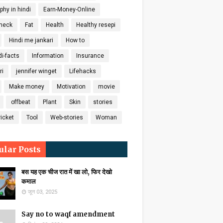
phy in hindi
Earn-Money-Online
check
Fat
Health
Healthy resepi
Hindi me jankari
How to
di-facts
Information
Insurance
ri
jennifer winget
Lifehacks
Make money
Motivation
movie
offbeat
Plant
Skin
stories
icket
Tool
Web-stories
Woman
ular Posts
बस यह एक चीज रात में खा लो, फिर देखो
कमाल
जून 03, 2025
Say no to waqf amendment