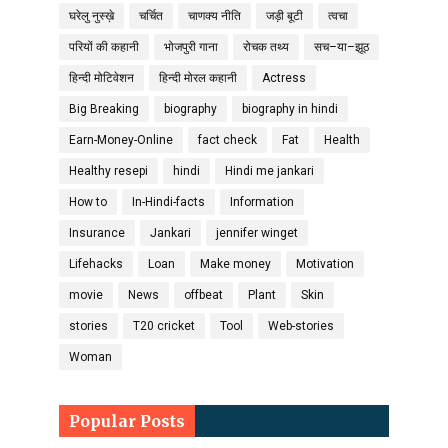
घरेलु नुस्ख़े
चर्चित
चाणक्य नीति
जड़ी बूटी
त्वचा
परियों की कहानी
भोजपुरी गाना
रोचक तथ्य
सच–या–झूठ
हिन्दी मोटिवेशन
हिन्दी मोरल कहानी
Actress
Big Breaking
biography
biography in hindi
Earn-Money-Online
fact check
Fat
Health
Healthy resepi
hindi
Hindi me jankari
How to
In-Hindi-facts
Information
Insurance
Jankari
jennifer winget
Lifehacks
Loan
Make money
Motivation
movie
News
offbeat
Plant
Skin
stories
T20 cricket
Tool
Web-stories
Woman
Popular Posts