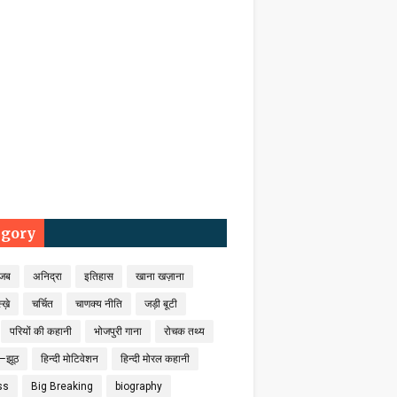
egory
जब
अनिद्रा
इतिहास
खाना खज़ाना
्ख़े
चर्चित
चाणक्य नीति
जड़ी बूटी
परियों की कहानी
भोजपुरी गाना
रोचक तथ्य
–झूठ
हिन्दी मोटिवेशन
हिन्दी मोरल कहानी
ss
Big Breaking
biography