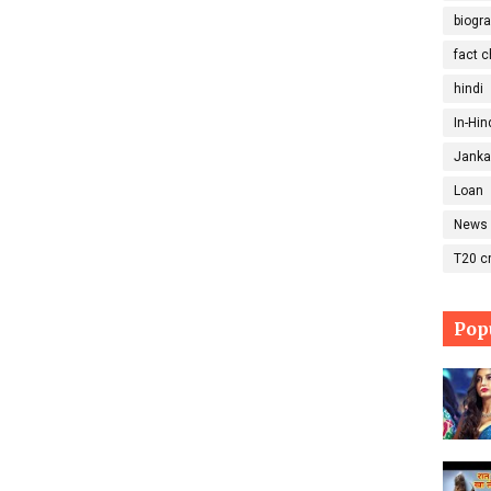
biogra
fact 
hindi
In-Hin
Janka
Loan
News
T20 cr
Pop