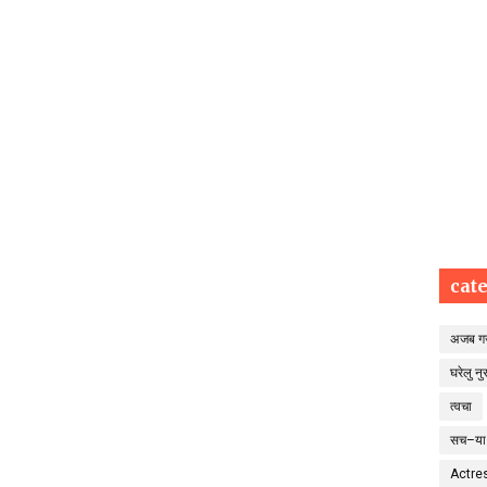
cat
अजब ग
घरेलु नुस
त्वचा
सच–या
Actre